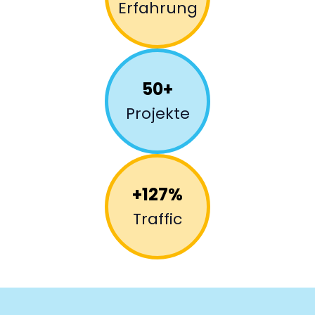
Erfahrung
50+
Projekte
+127%
Traffic